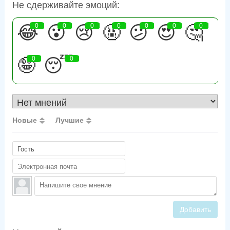
Не сдерживайте эмоций:
😂
0
😮
0
😢
0
🤬
0
😕
0
😍
0
🤔
0
🤪
0
😴
0
Новые
Лучшие
Добавить