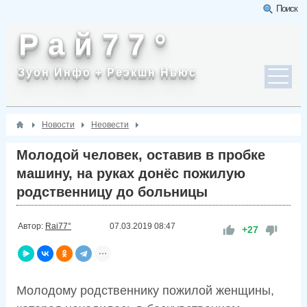
Поиск
Р а й 7 7 °
Зуон Инфо + Реэкшн Ньюс
Новости
Неовести
Молодой человек, оставив в пробке
машину, на руках донёс пожилую
родственницу до больницы
Автор:
Rai77°
07.03.2019
08:47
+27
Молодому родственнику пожилой женщины,