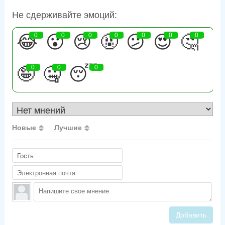
Не сдерживайте эмоций:
😂
0
😮
0
😢
0
🤬
0
😕
0
😍
0
🤔
0
🤪
0
🤐
0
😴
0
Новые
Лучшие
Добавить