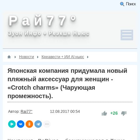
Поиск
Р а й 7 7 °
Зуон Инфо + Реэкшн Ньюс
Новости
Креавести + ИИ AI ньюс
Японская компания придумала новый
пляжный аксессуар для женщин -
«Crotch charms» (Чарующая
промежность).
Автор:
Rai77°
12.08.2017
00:54
+26