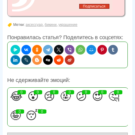
Метки:
аксессуар
,
бикини
,
украшение
Понравилась статья? Поделитесь в соцсетях:
Не сдерживайте эмоций:
😂
0
😮
0
😢
0
🤬
0
😕
0
😍
0
🤔
0
🤪
0
😴
0