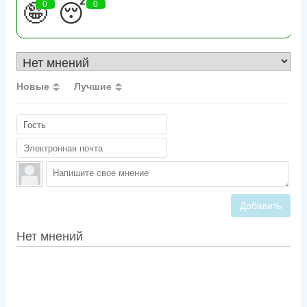
🤪
0
😴
0
Новые
Лучшие
Добавить
Нет мнений