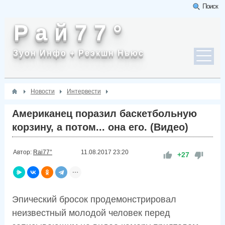
Поиск
Р а й 7 7 °
Зуон Инфо + Реэкшн Ньюс
Новости
Интервести
Американец поразил баскетбольную
корзину, а потом... она его. (Видео)
Автор:
Rai77°
11.08.2017
23:20
+27
Эпический бросок продемонстрировал
неизвестный молодой человек перед