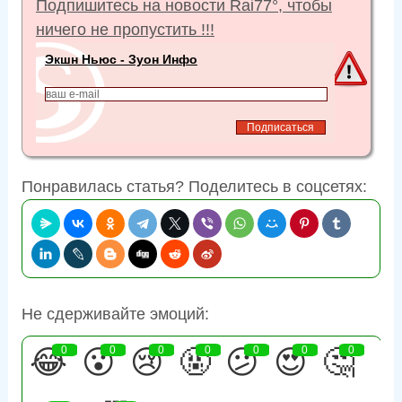
Подпишитесь на новости Rai77°, чтобы
ничего не пропустить !!!
Экшн Ньюс - Зуон Инфо
Понравилась статья? Поделитесь в соцсетях:
Не сдерживайте эмоций:
😂
0
😮
0
😢
0
🤬
0
😕
0
😍
0
🤔
0