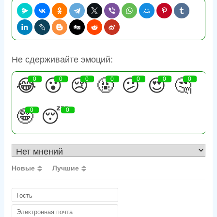
Не сдерживайте эмоций:
😂
0
😮
0
😢
0
🤬
0
😕
0
😍
0
🤔
0
🤪
0
😴
0
Новые
Лучшие