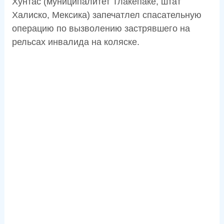
Хунтас (муниципалитет Тлакепаке, штат
Халиско, Мексика) запечатлел спасательную
операцию по вызволению застрявшего на
рельсах инвалида на коляске.