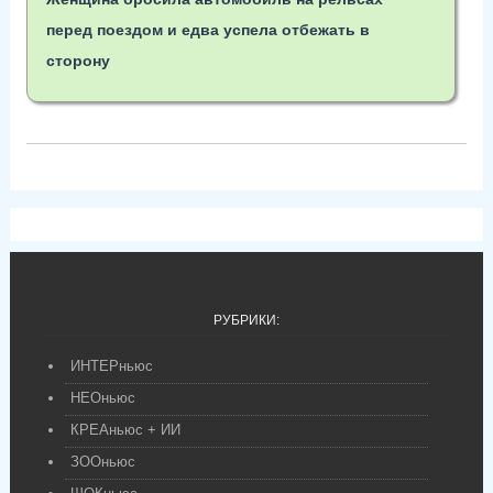
перед поездом и едва успела отбежать в
сторону
РУБРИКИ:
ИНТЕРньюс
НЕОньюс
КРЕАньюс + ИИ
ЗООньюс