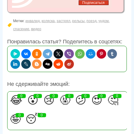
Метки:
инвалид
,
коляска
,
застрял
,
рельсы
,
поезд
,
чудом
,
спасение
,
видео
Понравилась статья? Поделитесь в соцсетях:
Не сдерживайте эмоций:
😂
0
😮
0
😢
0
🤬
0
😕
0
😍
0
🤔
0
🤪
0
😴
0