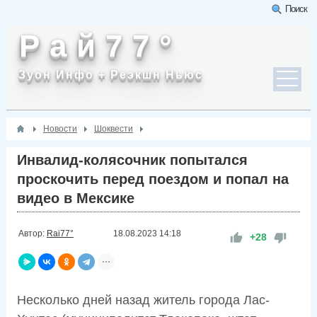
Поиск
Р а й 7 7 °
Зуон Инфо + Реэкшн Ньюс
Новости
Шоквести
Инвалид-колясочник попытался
проскочить перед поездом и попал на
видео в Мексике
Автор:
Rai77°
18.08.2023
14:18
+28
Несколько дней назад житель города Лас-