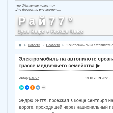
»не ЗАглавные новости«
Вне формата, вне времени...
Р а й 7 7 °
Зуон Инфо + Реэкшн Ньюс
Новости
Неовести
Электромобиль на автопилоте с
Электромобиль на автопилоте среаг
трассе медвежьего семейства ▶
Автор:
Rai77°
19.10.2019
20:25
Эндрю Уиттл, проезжая в конце сентября н
дороге, проходящей через национальный п