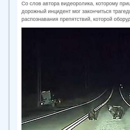
Со слов автора видеоролика, которому приш
дорожный инцидент мог закончиться трагед
распознавания препятствий, которой обору