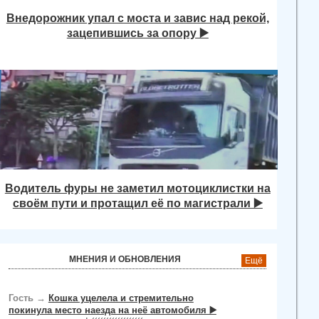
Внедорожник упал с моста и завис над рекой,
зацепившись за опору ▶️
Водитель фуры не заметил мотоциклистки на
своём пути и протащил её по магистрали ▶️
МНЕНИЯ И ОБНОВЛЕНИЯ
Ещё
Гость
→
Кошка уцелела и стремительно
покинула место наезда на неё автомобиля ▶️