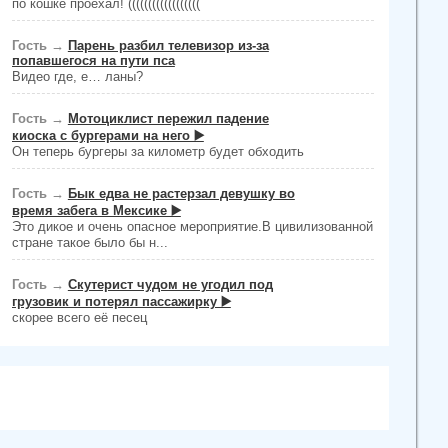
по кошке проехал! ((((((((((((((((((
Гость
→
Парень разбил телевизор из-за
попавшегося на пути пса
Видео где, е… ланы?
Гость
→
Мотоциклист пережил падение
киоска с бургерами на него ▶️
Он теперь бургеры за километр будет обходить
Гость
→
Бык едва не растерзал девушку во
время забега в Мексике ▶️
Это дикое и очень опасное мероприятие.В цивилизованной
стране такое было бы н...
Гость
→
Скутерист чудом не угодил под
грузовик и потерял пассажирку ▶️
скорее всего её песец