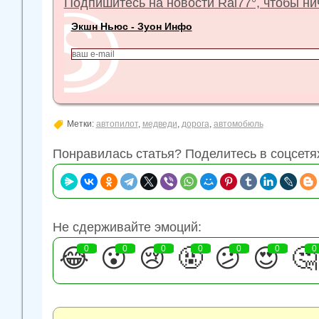
Подпишитесь на новости Rai77°, чтобы нич
Экшн Ньюс - Зуон Инфо
Метки:
автопилот
,
медведи
,
дорога
,
автомобюль
Понравилась статья? Поделитесь в соцсетя
Не сдерживайте эмоций:
😂
0
😮
0
😢
0
🤬
0
😕
0
😍
0
🤔
0