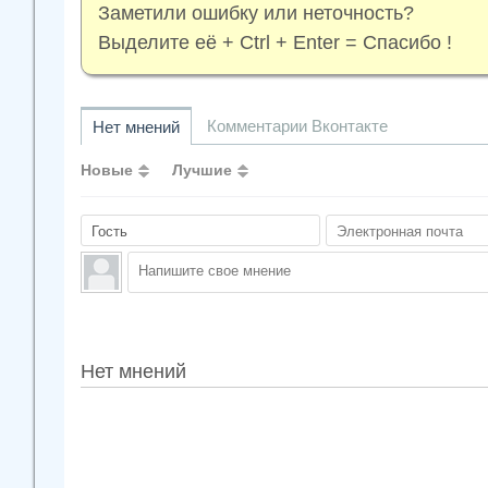
Заметили ошибку или неточность?
Выделите её + Ctrl + Enter = Спасибо !
Комментарии Вконтакте
Нет мнений
Новые
Лучшие
Нет мнений