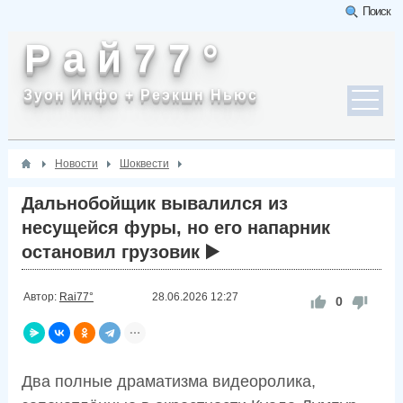
Поиск
Р а й 7 7 °
Зуон Инфо + Реэкшн Ньюс
Новости
Шоквести
Дальнобойщик вывалился из
несущейся фуры, но его напарник
остановил грузовик ▶️
Автор:
Rai77°
28.06.2026
12:27
0
Два полные драматизма видеоролика,