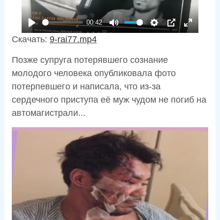
l
00:42
a
P
M
S
P
E
y
Скачать:
9-rai77.mp4
l
u
e
I
n
Позже супруга потерявшего сознание
a
t
t
P
t
молодого человека опубликовала фото
y
e
t
e
потерпевшего и написала, что из-за
i
r
сердечного приступа её муж чудом не погиб на
n
f
автомагистрали...
g
u
s
l
l
s
c
r
e