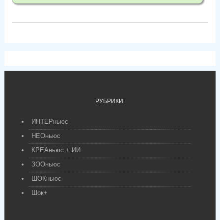
РУБРИКИ:
ИНТЕРньюс
НЕОньюс
КРЕАньюс + ИИ
ЗООньюс
ШОКньюс
Шок+