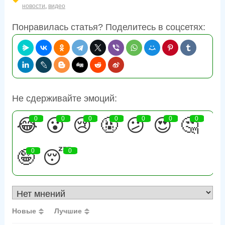
новости
,
видео
Понравилась статья? Поделитесь в соцсетях:
Не сдерживайте эмоций:
😂
0
😮
0
😢
0
🤬
0
😕
0
😍
0
🤔
0
🤪
0
😴
0
Новые
Лучшие