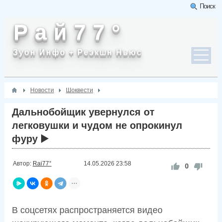
Поиск
Р а й 7 7 °
Зуон Инфо + Реэкшн Ньюс
Новости
Шоквести
Дальнобойщик увернулся от
легковушки и чудом не опрокинул
фуру ▶️
Автор:
Rai77°
14.05.2026
23:58
0
В соцсетях распространяется видео