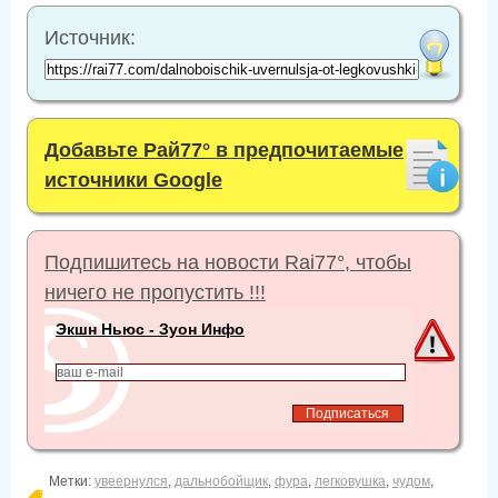
Источник:
Добавьте Рай77° в предпочитаемые
источники Google
Подпишитесь на новости Rai77°, чтобы
ничего не пропустить !!!
Экшн Ньюс - Зуон Инфо
Метки:
увеернулся
,
дальнобойщик
,
фура
,
легковушка
,
чудом
,