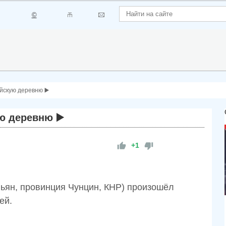
©
йскую деревню ▶️
ю деревню ▶️
+1
ньян, провинция Чунцин, КНР) произошёл
ей.