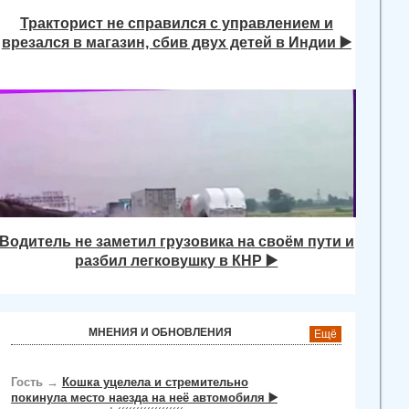
Тракторист не справился с управлением и
врезался в магазин, сбив двух детей в Индии ▶️
Водитель не заметил грузовика на своём пути и
разбил легковушку в КНР ▶️
МНЕНИЯ И ОБНОВЛЕНИЯ
Ещё
Гость
→
Кошка уцелела и стремительно
покинула место наезда на неё автомобиля ▶️