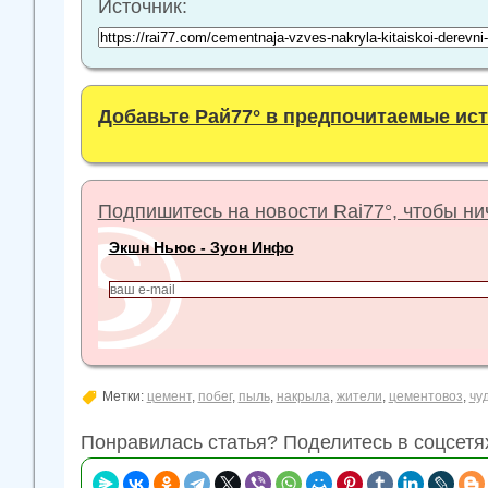
Источник:
Добавьте Рай77° в предпочитаемые ис
Подпишитесь на новости Rai77°, чтобы нич
Экшн Ньюс - Зуон Инфо
Метки:
цемент
,
побег
,
пыль
,
накрыла
,
жители
,
цементовоз
,
чу
Понравилась статья? Поделитесь в соцсетя