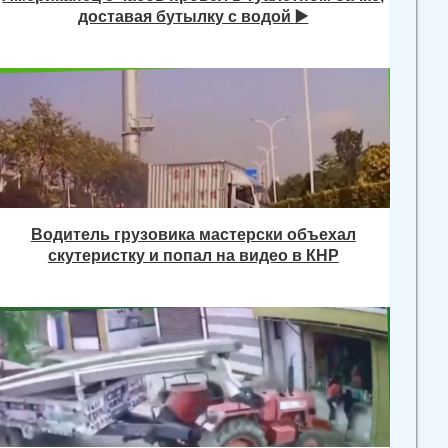
доставая бутылку с водой ▶️
Водитель грузовика мастерски объехал
скутеристку и попал на видео в КНР