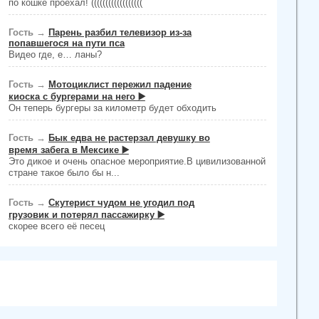
по кошке проехал! ((((((((((((((((((
Гость
→
Парень разбил телевизор из-за
попавшегося на пути пса
Видео где, е… ланы?
Гость
→
Мотоциклист пережил падение
киоска с бургерами на него ▶️
Он теперь бургеры за километр будет обходить
Гость
→
Бык едва не растерзал девушку во
время забега в Мексике ▶️
Это дикое и очень опасное мероприятие.В цивилизованной
стране такое было бы н...
Гость
→
Скутерист чудом не угодил под
грузовик и потерял пассажирку ▶️
скорее всего её песец