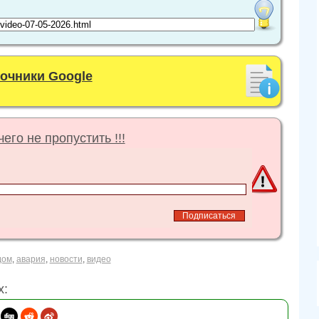
точники Google
его не пропустить !!!
дом
,
авария
,
новости
,
видео
х: