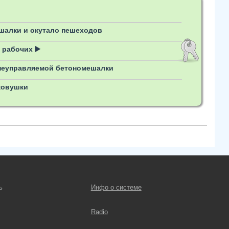
шалки и окутало пешеходов
 рабочих ▶️
у неуправляемой бетономешалки
ковушки
ь
Инфо о системе
Radio