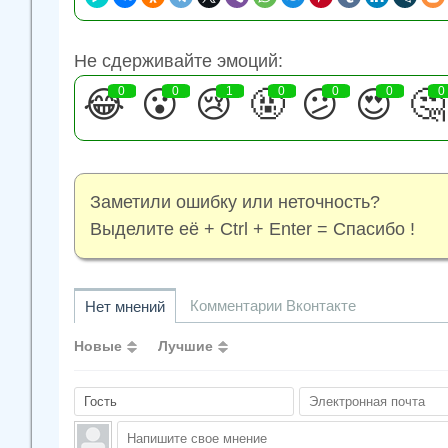
Не сдерживайте эмоций:
😂
0
😮
0
😢
1
🤬
0
😕
0
😍
0
🤔
0
Заметили ошибку или неточность?
Выделите её + Ctrl + Enter = Спасибо !
Комментарии Вконтакте
Нет мнений
Новые
Лучшие