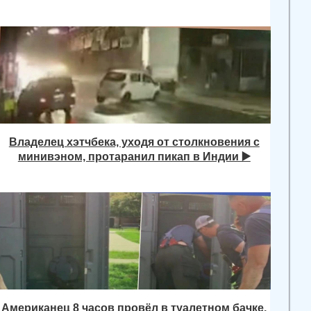
Владелец хэтчбека, уходя от столкновения с
минивэном, протаранил пикап в Индии ▶️
Американец 8 часов провёл в туалетном бачке,