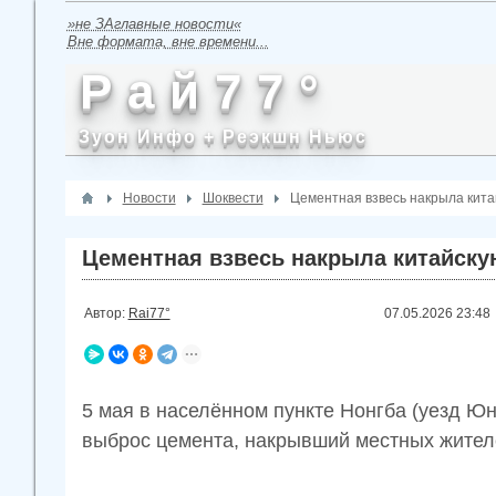
»не ЗАглавные новости«
Вне формата, вне времени...
Р а й 7 7 °
Зуон Инфо + Реэкшн Ньюс
Новости
Шоквести
Цементная взвесь накрыла кита
Цементная взвесь накрыла китайску
Автор:
Rai77°
07.05.2026
23:48
5 мая в населённом пункте Нонгба (уезд Ю
выброс цемента, накрывший местных жител