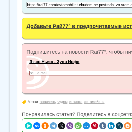
Добавьте Рай77° в предпочитаемые ис
Подпишитесь на новости Rai77°, чтобы нич
Экшн Ньюс - Зуон Инфо
Метки:
оползень
,
чудом
,
стоянка
,
автомобили
Понравилась статья? Поделитесь в соцсетя