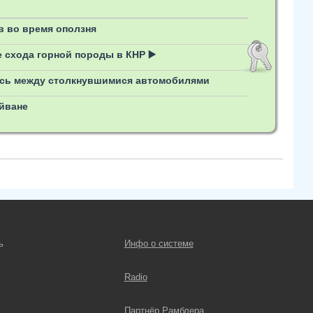
 во время оползня
 схода горной породы в КНР ▶️
ись между столкнувшимися автомобилями
йване
ь
Инфо о системе
Radio
Партнёр Рамблера