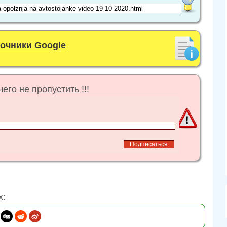
точники Google
его не пропустить !!!
х: