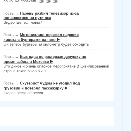
по кошке проехал! ((((((((((((((((((
Гость
→
Парень разбил телевизор из-за
попавшегося на пути пса
Видео где, е… ланы?
Гость
→
Мотоциклист пережил падение
киоска с бургерами на него ▶️
Он теперь бургеры за километр будет обходить
Гость
→
Бык едва не растерзал девушку во
время забега в Мексике ▶️
Это дикое и очень опасное мероприятие.В цивилизованной
стране такое было бы н...
Гость
→
Скутерист чудом не угодил под
грузовик и потерял пассажирку ▶️
скорее всего её песец