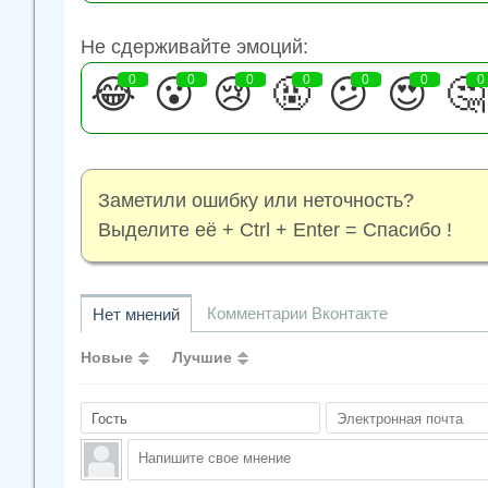
Не сдерживайте эмоций:
😂
0
😮
0
😢
0
🤬
0
😕
0
😍
0
🤔
0
Заметили ошибку или неточность?
Выделите её + Ctrl + Enter = Спасибо !
Комментарии Вконтакте
Нет мнений
Новые
Лучшие