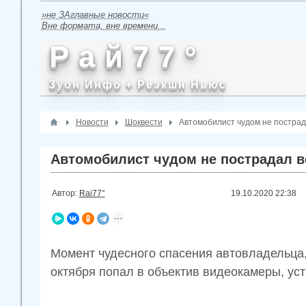
»не ЗАглавные новости«
Вне формата, вне времени...
Р а й 7 7 °
Зуон Инфо + Реэкшн Ньюс
Новости
Шоквести
Автомобилист чудом не пострада
Автомобилист чудом не пострадал во
Автор:
Rai77°
19.10.2020
22:38
Момент чудесного спасения автовладельца,
октября попал в объектив видеокамеры, ус