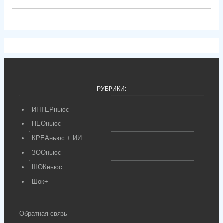
РУБРИКИ:
ИНТЕРньюс
НЕОньюс
КРЕАньюс + ИИ
ЗООньюс
ШОКньюс
Шок+
Обратная связь