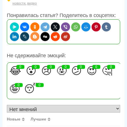
новости
,
видео
Понравилась статья? Поделитесь в соцсетях:
Не сдерживайте эмоций:
😂
0
😮
0
😢
0
🤬
0
😕
0
😍
0
🤔
0
🤪
0
😴
0
Новые
Лучшие