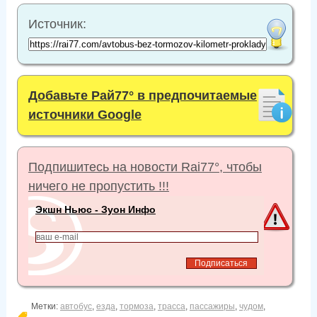
Источник:
Добавьте Рай77° в предпочитаемые
источники Google
Подпишитесь на новости Rai77°, чтобы
ничего не пропустить !!!
Экшн Ньюс - Зуон Инфо
Метки:
автобус
,
езда
,
тормоза
,
трасса
,
пассажиры
,
чудом
,