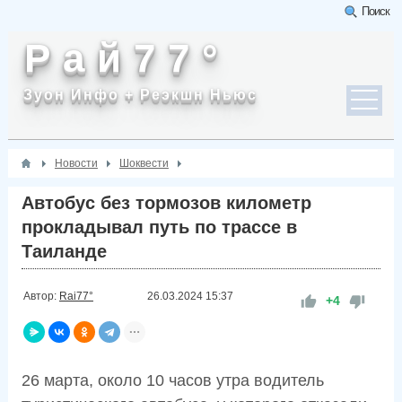
Поиск
Р а й 7 7 °
Зуон Инфо + Реэкшн Ньюс
Новости
Шоквести
Автобус без тормозов километр
прокладывал путь по трассе в
Таиланде
Автор:
Rai77°
26.03.2024
15:37
+4
26 марта, около 10 часов утра водитель