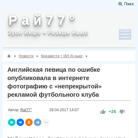
Поиск
Р а й 7 7 °
Зуон Инфо + Реэкшн Ньюс
Новости
Креавести + ИИ AI ньюс
Английская певица по ошибке
опубликовала в интернете
фотографию с «непрекрытой»
рекламой футбольного клуба
Автор:
Rai77°
28.04.2017
14:07
+26