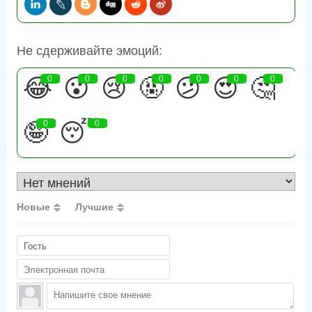
Не сдерживайте эмоций:
😂
0
😮
0
😢
0
🤬
0
😕
0
😍
0
🤔
0
🤪
0
😴
0
Новые
Лучшие