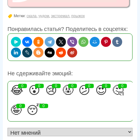
Метки:
скала
,
чудом
,
экстремал
,
прыжок
Понравилась статья? Поделитесь в соцсетях:
Не сдерживайте эмоций:
😂
0
😮
0
😢
0
🤬
0
😕
0
😍
0
🤔
0
🤪
0
😴
0