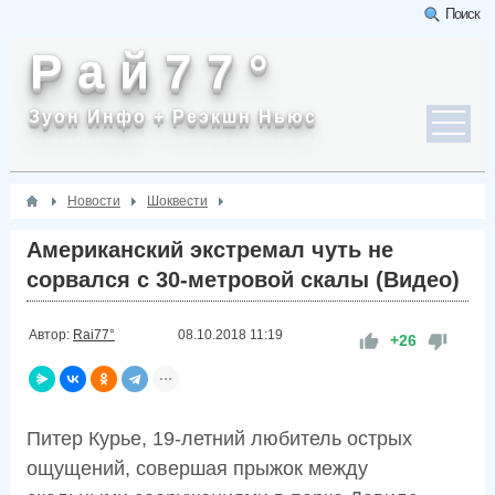
Поиск
Р а й 7 7 °
Зуон Инфо + Реэкшн Ньюс
Новости
Шоквести
Американский экстремал чуть не
сорвался с 30-метровой скалы (Видео)
Автор:
Rai77°
08.10.2018
11:19
+26
Питер Курье, 19-летний любитель острых
ощущений, совершая прыжок между