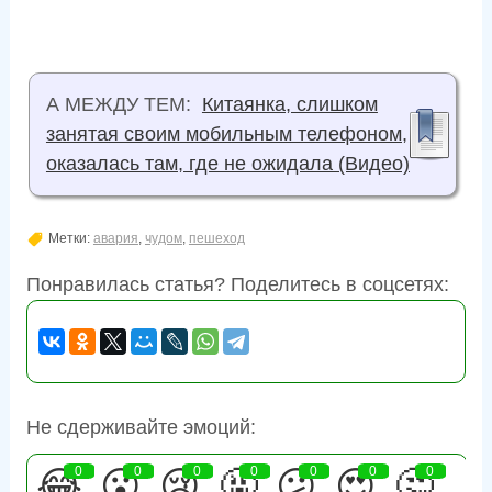
А МЕЖДУ ТЕМ:
Китаянка, слишком
занятая своим мобильным телефоном,
оказалась там, где не ожидала (Видео)
Метки:
авария
,
чудом
,
пешеход
Понравилась статья? Поделитесь в соцсетях:
Не сдерживайте эмоций:
😂
0
😮
0
😢
0
🤬
0
😕
0
😍
0
🤔
0