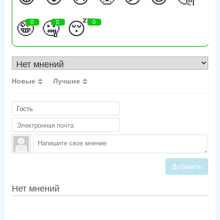
🤪
0
🤐
0
😴
0
Новые
Лучшие
Добавить
Нет мнений