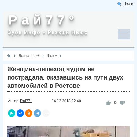
Поиск
Р а й 7 7 °
Зуон Инфо + Реэкшн Ньюс
Лента Шок+
Шок +
Женщина-пешеход чудом не
пострадала, оказавшись на пути двух
автомобилей в Ростове
Автор:
Rai77°
14.12.2018
22:40
0