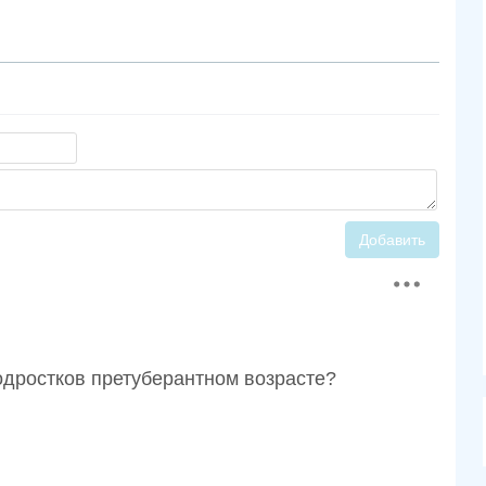
Добавить
одростков претуберантном возрасте?