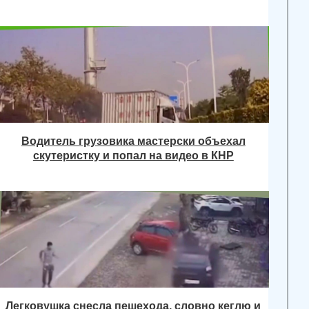
Водитель грузовика мастерски объехал
скутеристку и попал на видео в КНР
Легковушка снесла пешехода, словно кеглю и