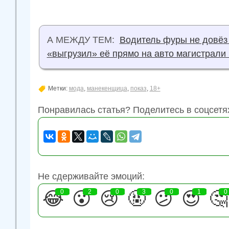
А МЕЖДУ ТЕМ:
Водитель фуры не довёз
«выгрузил» её прямо на авто магистрали
Метки:
мода
,
манекенщица
,
показ
,
18+
Понравилась статья? Поделитесь в соцсетя
Не сдерживайте эмоций:
😂
0
😮
2
😢
0
🤬
3
😕
0
😍
1
🤔
0