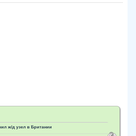
ил ж/д узел в Британии