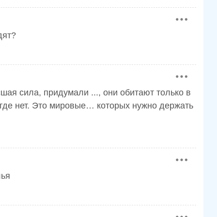
дят?
шая сила, придумали ..., они обитают только в
нигде нет. Это мировые… которых нужно держать
лья