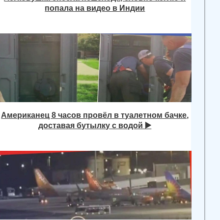
попала на видео в Индии
Американец 8 часов провёл в туалетном бачке,
доставая бутылку с водой ▶️