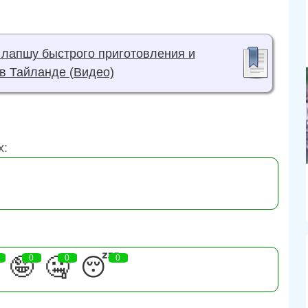
 лапшу быстрого приготовления и
 в Тайланде (Видео)
х:
🤪
0
🤐
0
😴
0