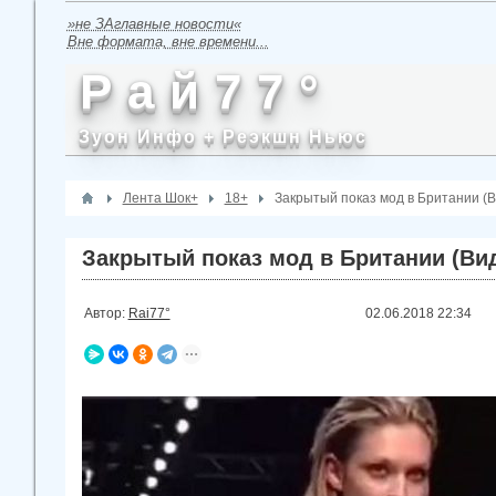
»не ЗАглавные новости«
Вне формата, вне времени...
Р а й 7 7 °
Зуон Инфо + Реэкшн Ньюс
Лента Шок+
18+
Закрытый показ мод в Британии (
Закрытый показ мод в Британии (Ви
Автор:
Rai77°
02.06.2018
22:34