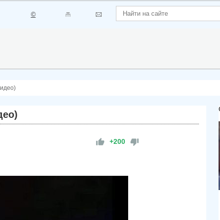
©
Видео)
део)
+200