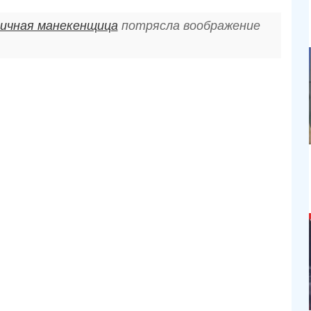
гичная манекенщица
потрясла воображение