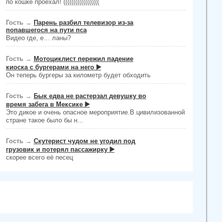
по кошке проехал! ((((((((((((((((((
Гость
→
Парень разбил телевизор из-за
попавшегося на пути пса
Видео где, е… ланы?
Гость
→
Мотоциклист пережил падение
киоска с бургерами на него ▶️
Он теперь бургеры за километр будет обходить
Гость
→
Бык едва не растерзал девушку во
время забега в Мексике ▶️
Это дикое и очень опасное мероприятие.В цивилизованной
стране такое было бы н...
Гость
→
Скутерист чудом не угодил под
грузовик и потерял пассажирку ▶️
скорее всего её песец