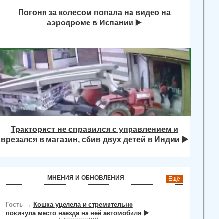
Погоня за колесом попала на видео на
аэродроме в Испании ▶️
Тракторист не справился с управлением и
врезался в магазин, сбив двух детей в Индии ▶️
МНЕНИЯ И ОБНОВЛЕНИЯ
Ещё
Гость
→
Кошка уцелела и стремительно
покинула место наезда на неё автомобиля ▶️