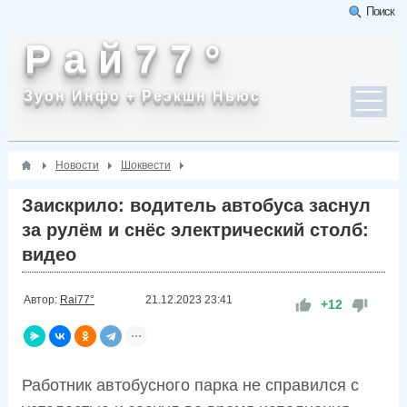
Поиск
Р а й 7 7 °
Зуон Инфо + Реэкшн Ньюс
Новости
Шоквести
Заискрило: водитель автобуса заснул
за рулём и снёс электрический столб:
видео
Автор:
Rai77°
21.12.2023
23:41
+12
Работник автобусного парка не справился с