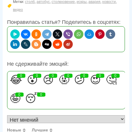
Метки:
столб
,
автобус
,
столкновение
,
искры
,
авария
,
новости
,
видео
Понравилась статья? Поделитесь в соцсетях:
Не сдерживайте эмоций:
😂
0
😮
0
😢
0
🤬
0
😕
0
😍
0
🤔
0
🤪
0
😴
0
Новые
Лучшие