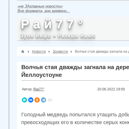
»не ЗАглавные новости«
Вне формата, вне времени...
Р а й 7 7 °
Зуон Инфо + Реэкшн Ньюс
Новости
Зоовести
Волчья стая дважды загнала на 
Волчья стая дважды загнала на дере
Йеллоустоуне
Автор:
Rai77°
20.06.2022
19:00
Голодный медведь попытался утащить добыч
превосходящих его в количестве серых кон