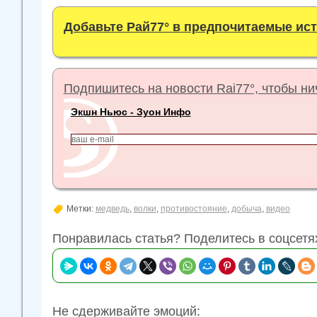
Добавьте Рай77° в предпочитаемые ис
Подпишитесь на новости Rai77°, чтобы нич
Экшн Ньюс - Зуон Инфо
Метки:
медведь
,
волки
,
противостояние
,
добыча
,
видео
Понравилась статья? Поделитесь в соцсетя
Не сдерживайте эмоций: