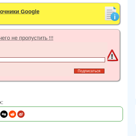
точники Google
его не пропустить !!!
х: