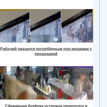
Рабочий оказался погребённым под мешками с
продукцией
Сбежавшая бурёнка устроила переполох в