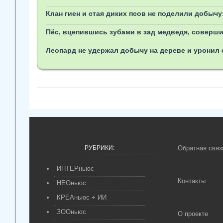
Клан гиен и стая диких псов не поделили добычу
Пёс, вцепившись зубами в зад медведя, соверш
Леопард не удержал добычу на дереве и уронил 
РУБРИКИ:
Обратная связ
ИНТЕРньюс
Контакты
НЕОньюс
КРЕАньюс + ИИ
ЗООньюс
О проекте