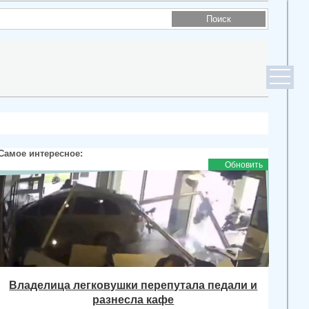
Самое интересное:
Обновить
Владелица легковушки перепутала педали и
разнесла кафе