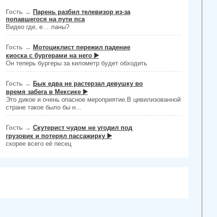
Гость
→
Парень разбил телевизор из-за
попавшегося на пути пса
Видео где, е… ланы?
Гость
→
Мотоциклист пережил падение
киоска с бургерами на него ▶️
Он теперь бургеры за километр будет обходить
Гость
→
Бык едва не растерзал девушку во
время забега в Мексике ▶️
Это дикое и очень опасное мероприятие.В цивилизованной
стране такое было бы н...
Гость
→
Скутерист чудом не угодил под
грузовик и потерял пассажирку ▶️
скорее всего её песец