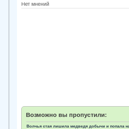
Нет мнений
Возможно вы пропустили:
Волчья стая лишила медведя добычи и попала на