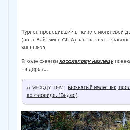
Турист, проводивший в начале июня свой д
(штат Вайоминг, США) запечатлел неравно
хищников.
В ходе схватки
косолапому наглецу
повезл
на дерево.
А МЕЖДУ ТЕМ:
Мохнатый налётчик, про
во Флориде. (Видео)