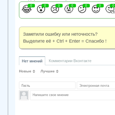
😂
0
😮
0
😢
0
🤬
0
😕
0
😍
0
🤔
0
Заметили ошибку или неточность?
Выделите её + Ctrl + Enter = Спасибо !
Комментарии Вконтакте
Нет мнений
Новые
Лучшие