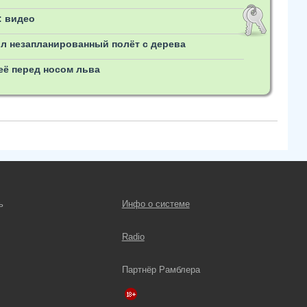
: видео
ил незапланированный полёт с дерева
её перед носом льва
ь
Инфо о системе
Radio
Партнёр Рамблера