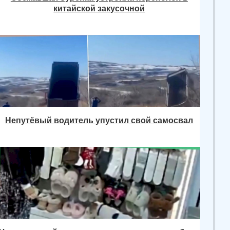
китайской закусочной
Непутёвый водитель упустил свой самосвал