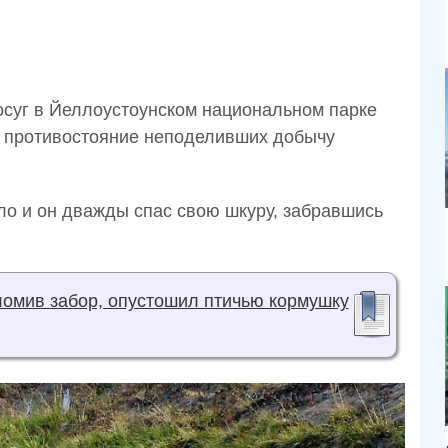
осуг в Йеллоустоунском национальном парке
е противостояние неподеливших добычу
о и он дважды спас свою шкуру, забравшись
ломив забор, опустошил птичью кормушку