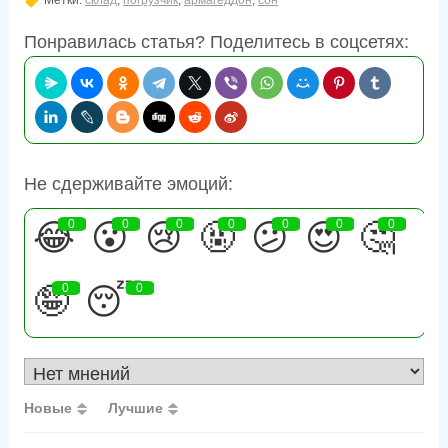
Понравилась статья? Поделитесь в соцсетях:
Не сдерживайте эмоций:
😂
0
😮
0
😢
0
🤬
0
😕
0
😍
0
🤔
0
🤪
0
😴
0
Новые
Лучшие