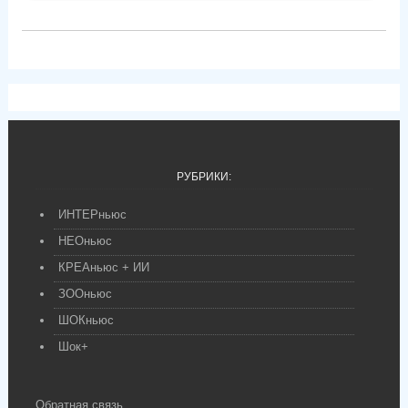
РУБРИКИ:
ИНТЕРньюс
НЕОньюс
КРЕАньюс + ИИ
ЗООньюс
ШОКньюс
Шок+
Обратная связь