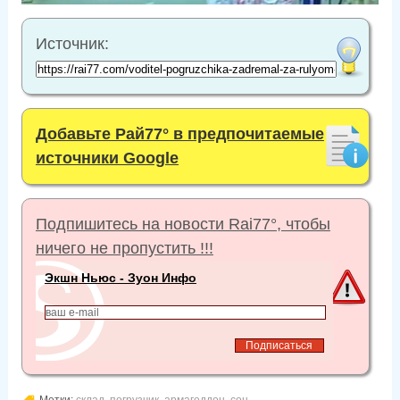
Источник:
Добавьте Рай77° в предпочитаемые
источники Google
Подпишитесь на новости Rai77°, чтобы
ничего не пропустить !!!
Экшн Ньюс - Зуон Инфо
Метки:
склад
,
погрузчик
,
армагеддон
,
сон