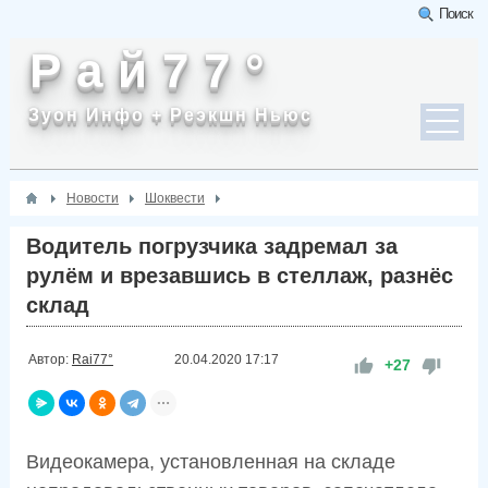
Поиск
Р а й 7 7 °
Зуон Инфо + Реэкшн Ньюс
Новости
Шоквести
Водитель погрузчика задремал за
рулём и врезавшись в стеллаж, разнёс
склад
Автор:
Rai77°
20.04.2020
17:17
+27
Видеокамера, установленная на складе