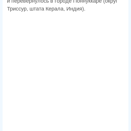
и перевернулось в городе Поннуккаре (округ
Триссур, штата Керала, Индия).