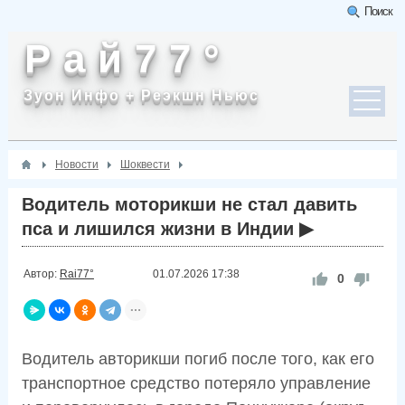
Поиск
Р а й 7 7 °
Зуон Инфо + Реэкшн Ньюс
Новости
Шоквести
Водитель моторикши не стал давить
пса и лишился жизни в Индии ▶
Автор:
Rai77°
01.07.2026
17:38
0
Водитель авторикши погиб после того, как его
транспортное средство потеряло управление