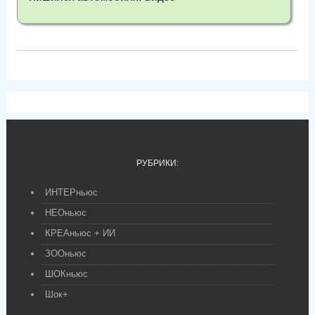
РУБРИКИ:
ИНТЕРньюс
НЕОньюс
КРЕАньюс + ИИ
ЗООньюс
ШОКньюс
Шок+