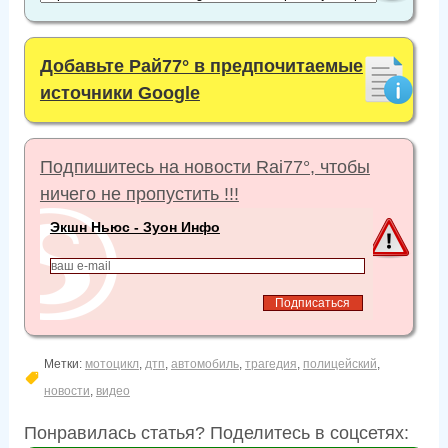
Добавьте Рай77° в предпочитаемые
источники Google
Подпишитесь на новости Rai77°, чтобы
ничего не пропустить !!!
Экшн Ньюс - Зуон Инфо
Метки:
мотоцикл
,
дтп
,
автомобиль
,
трагедия
,
полицейский
,
новости
,
видео
Понравилась статья? Поделитесь в соцсетях: