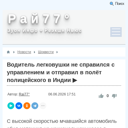
Поиск
Р а й 7 7 °
Зуон Инфо + Реэкшн Ньюс
Новости
Шоквести
Водитель легковушки не справился с
управлением и отправил в полёт
полицейского в Индии ▶
Автор:
Rai77°
06.06.2026
17:51
0
С высокой скоростью мчавшийся автомобиль