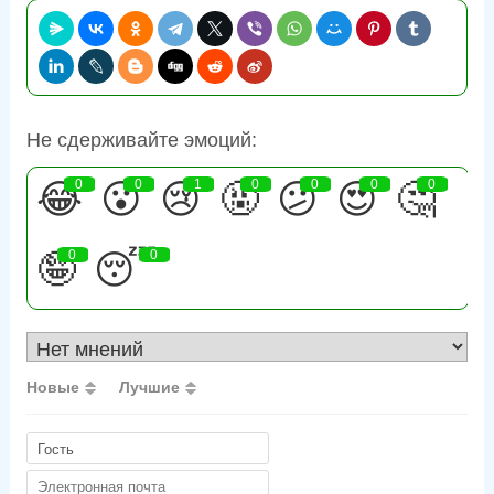
Не сдерживайте эмоций:
😂
0
😮
0
😢
1
🤬
0
😕
0
😍
0
🤔
0
🤪
0
😴
0
Новые
Лучшие