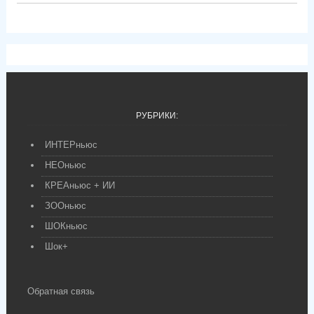
РУБРИКИ:
ИНТЕРньюс
НЕОньюс
КРЕАньюс + ИИ
ЗООньюс
ШОКньюс
Шок+
Обратная связь