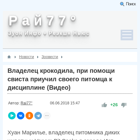
Поиск
Р а й 7 7 °
Зуон Инфо + Реэкшн Ньюс
Новости
Зоовести
Владелец крокодила, при помощи
свиста приучил своего питомца к
дисциплине (Видео)
Автор:
Rai77°
06.06.2018
15:47
+26
Хуан Марилье, владелец питомника диких