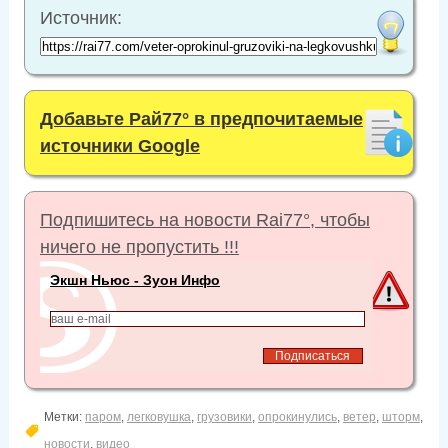
Источник:
Добавьте Рай77° в предпочитаемые
источники Google
Подпишитесь на новости Rai77°, чтобы
ничего не пропустить !!!
Экшн Ньюс - Зуон Инфо
Метки:
паром
,
легковушка
,
грузовики
,
опрокинулись
,
ветер
,
шторм
,
новости
,
видео