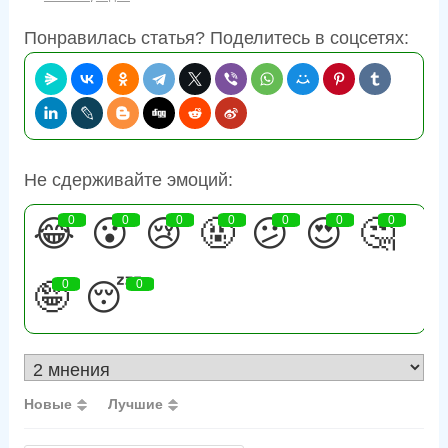
Понравилась статья? Поделитесь в соцсетях:
Не сдерживайте эмоций:
😂
0
😮
0
😢
0
🤬
0
😕
0
😍
0
🤔
0
🤪
0
😴
0
Новые
Лучшие