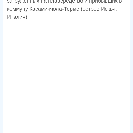
загруженных на плавсредство и прибывших в
коммуну Касамиччола-Терме (остров Искья,
Италия).