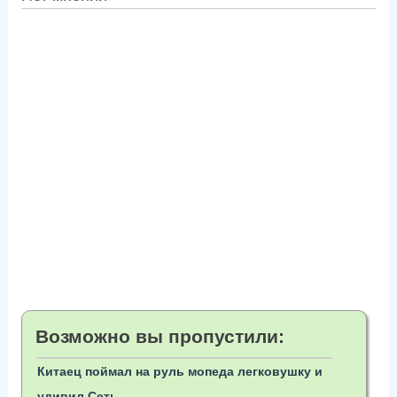
Возможно вы пропустили:
Китаец поймал на руль мопеда легковушку и
удивил Сеть