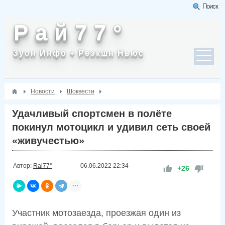
Поиск
Р а й 7 7 °
Зуон Инфо + Реэкшн Ньюс
Новости
Шоквести
Удачливый спортсмен в полёте
покинул мотоцикл и удивил сеть своей
«живучестью»
Автор:
Rai77°
06.06.2022
22:34
+26
Участник мотозаезда, проезжая один из