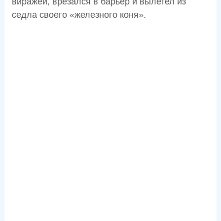
виражей, врезался в барьер и вылетел из
седла своего «железного коня».