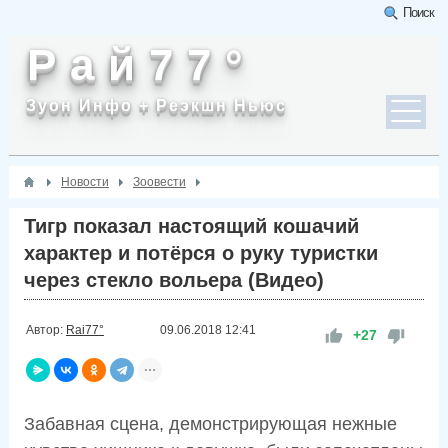
Поиск
Р а й 7 7 °
Зуон Инфо + Реэкшн Ньюс
Новости
Зоовести
Тигр показал настоящий кошачий
характер и потёрся о руку туристки
через стекло вольера (Видео)
Автор:
Rai77°
09.06.2018
12:41
+27
Забавная сцена, демонстрирующая нежные