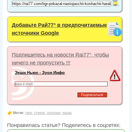
Добавьте Рай77° в предпочитаемые
источники Google
Подпишитесь на новости Rai77°, чтобы
ничего не пропустить !!!
Экшн Ньюс - Зуон Инфо
Метки:
тигр
,
стекло
,
зоопарк
,
ласка
Понравилась статья? Поделитесь в соцсетях: