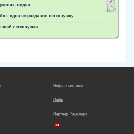
узовик: видео
бок, едва не раздавив легковушку
енной легковушки
ь
Инфо о системе
Radio
Партнёр Рамблера