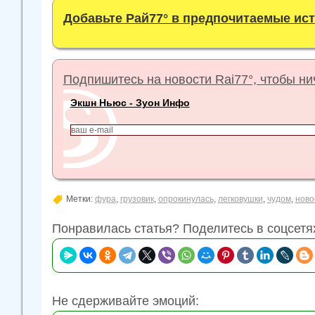
Добавьте Рай77° в предпочитаемые ис
Подпишитесь на новости Rai77°, чтобы нич
Экшн Ньюс - Зуон Инфо
Метки:
фура
,
грузовик
,
опрокинулась
,
легковушки
,
чудом
,
ново
Понравилась статья? Поделитесь в соцсетя
Не сдерживайте эмоций: