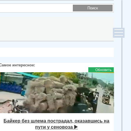
Самое интересное:
Обновить
Байкер без шлема пострадал, оказавшись на
пути у сеновоза ▶️