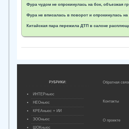
Фура чудом не опрокинулась на бок, объезжая гр
Фура не вписалась в поворот и опрокинулась на 
Китайская пара пережила ДТП в салоне расплющ
РУБРИКИ:
Обратная связ
ИНТЕРньюс
Контакты
НЕОньюс
КРЕАньюс + ИИ
ЗООньюс
О проекте
ШОКньюс