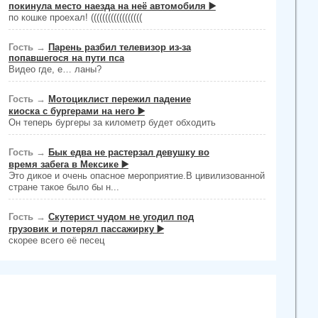
покинула место наезда на неё автомобиля ▶️
по кошке проехал! ((((((((((((((((((
Гость
→
Парень разбил телевизор из-за
попавшегося на пути пса
Видео где, е… ланы?
Гость
→
Мотоциклист пережил падение
киоска с бургерами на него ▶️
Он теперь бургеры за километр будет обходить
Гость
→
Бык едва не растерзал девушку во
время забега в Мексике ▶️
Это дикое и очень опасное мероприятие.В цивилизованной
стране такое было бы н...
Гость
→
Скутерист чудом не угодил под
грузовик и потерял пассажирку ▶️
скорее всего её песец