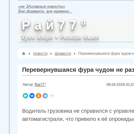
»не ЗАглавные новости«
Вне формата, вне времени...
Р а й 7 7 °
Зуон Инфо + Реэкшн Ньюс
Новости
Шоквести
Перевернувшаяся фура чудом не
Перевернувшаяся фура чудом не раз
Автор:
Rai77°
08.04.2026
01:0
Водитель грузовика не справился с управл
автомагистрали, что привело к её опрокид