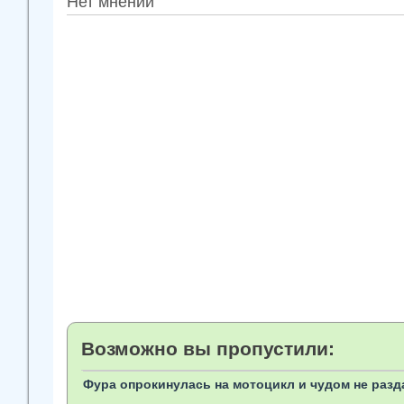
Нет мнений
Возможно вы пропустили:
Фура опрокинулась на мотоцикл и чудом не разд