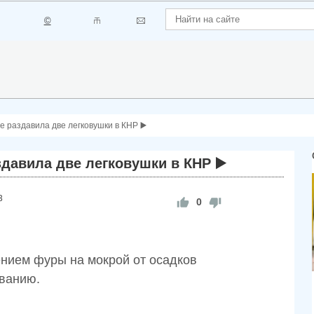
©
 раздавила две легковушки в КНР ▶️
давила две легковушки в КНР ▶️
3
0
ением фуры на мокрой от осадков
ыванию.