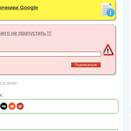
точники Google
его не пропустить !!!
сти
,
видео
х: