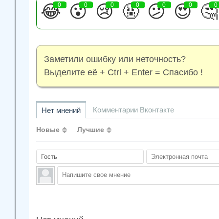
😂
0
😮
0
😢
0
🤬
0
😕
0
😍
0
🤔
0
Заметили ошибку или неточность?
Выделите её + Ctrl + Enter = Спасибо !
Комментарии Вконтакте
Нет мнений
Новые
Лучшие