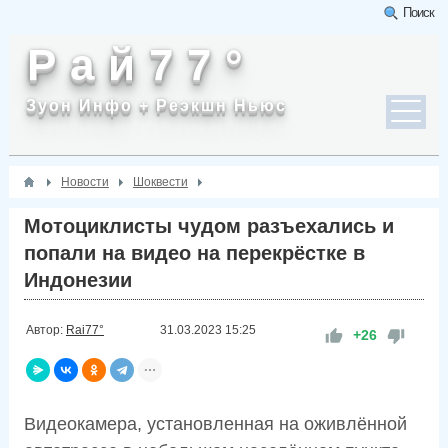
Поиск
Р а й 7 7 °
Зуон Инфо + Реэкшн Ньюс
Новости
Шоквести
Мотоциклисты чудом разъехались и
попали на видео на перекрёстке в
Индонезии
Автор:
Rai77°
31.03.2023
15:25
+26
Видеокамера, установленная на оживлённой