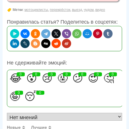
Метки:
мотоциклисты
,
перекрёсток
,
выезд
,
чудом
,
видео
Понравилась статья? Поделитесь в соцсетях:
Не сдерживайте эмоций:
😂
0
😮
0
😢
0
🤬
0
😕
0
😍
0
🤔
0
🤪
0
😴
0
Новые
Лучшие