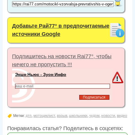
Добавьте Рай77° в предпочитаемые
источники Google
Подпишитесь на новости Rai77°, чтобы
ничего не пропустить !!!
Экшн Ньюс - Зуон Инфо
Метки:
дтп
,
мотоциклист
,
взрыв
,
школьники
,
чудом
,
новости
,
видео
Понравилась статья? Поделитесь в соцсетях: