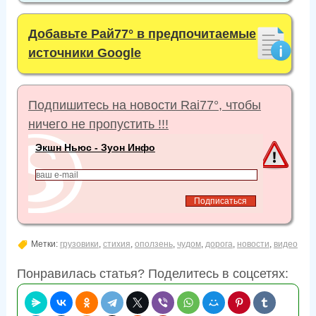
Добавьте Рай77° в предпочитаемые
источники Google
Подпишитесь на новости Rai77°, чтобы
ничего не пропустить !!!
Экшн Ньюс - Зуон Инфо
Метки:
грузовики
,
стихия
,
оползень
,
чудом
,
дорога
,
новости
,
видео
Понравилась статья? Поделитесь в соцсетях: