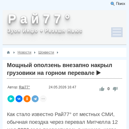
Поиск
Р а й 7 7 °
Зуон Инфо + Реэкшн Ньюс
Новости
Шоквести
Мощный оползень внезапно накрыл
грузовики на горном перевале ▶️
Автор:
Rai77°
24.05.2026
16:47
0
Как стало известно Рай77° от местных СМИ,
обычная поездка через перевал Митчелла 12