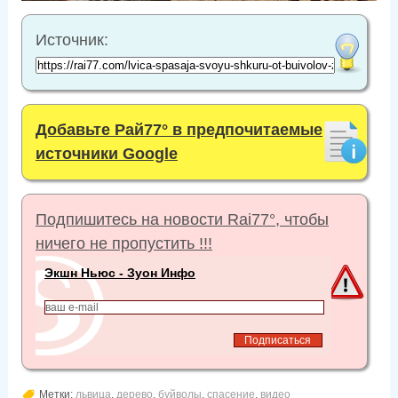
Источник:
Добавьте Рай77° в предпочитаемые
источники Google
Подпишитесь на новости Rai77°, чтобы
ничего не пропустить !!!
Экшн Ньюс - Зуон Инфо
Метки:
львица
,
дерево
,
буйволы
,
спасение
,
видео