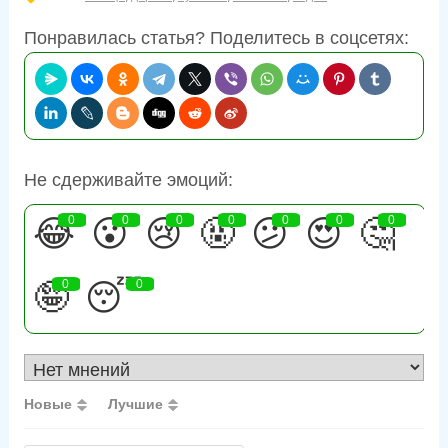
Понравилась статья? Поделитесь в соцсетях:
Не сдерживайте эмоций:
😂
0
😮
0
😢
0
🤬
0
😕
0
😍
0
🤔
0
🤪
0
😴
0
Новые
Лучшие