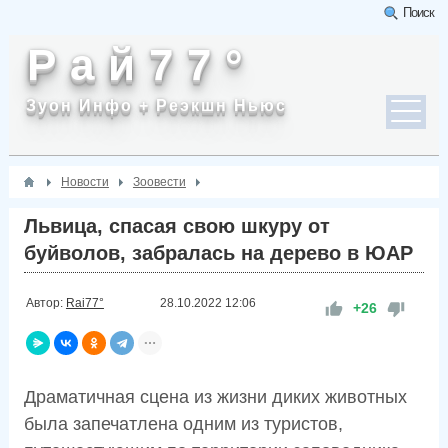
Поиск
Р а й 7 7 °
Зуон Инфо + Реэкшн Ньюс
Новости
Зоовести
Львица, спасая свою шкуру от
буйволов, забралась на дерево в ЮАР
Автор:
Rai77°
28.10.2022
12:06
+26
Драматичная сцена из жизни диких животных
была запечатлена одним из туристов,