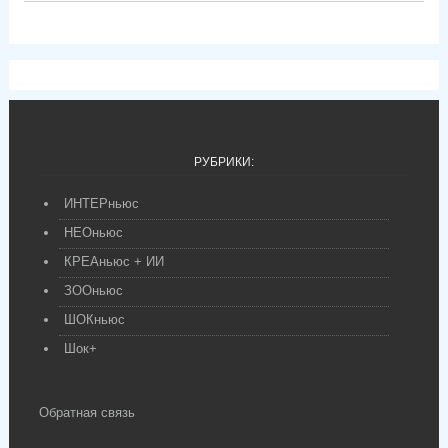
РУБРИКИ:
ИНТЕРньюс
НЕОньюс
КРЕАньюс + ИИ
ЗООньюс
ШОКньюс
Шок+
Обратная связь