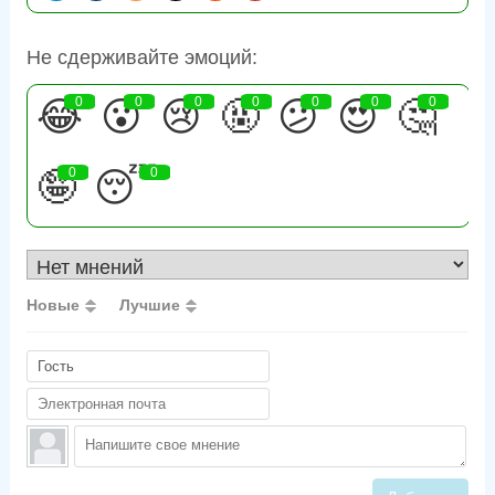
Не сдерживайте эмоций:
😂
0
😮
0
😢
0
🤬
0
😕
0
😍
0
🤔
0
🤪
0
😴
0
Новые
Лучшие