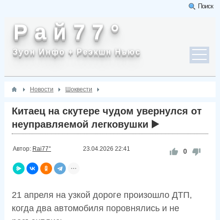
Поиск
Р а й 7 7 °
Зуон Инфо + Реэкшн Ньюс
Новости
Шоквести
Китаец на скутере чудом увернулся от
неуправляемой легковушки ▶️
Автор:
Rai77°
23.04.2026
22:41
0
21 апреля на узкой дороге произошло ДТП,
когда два автомобиля поровнялись и не