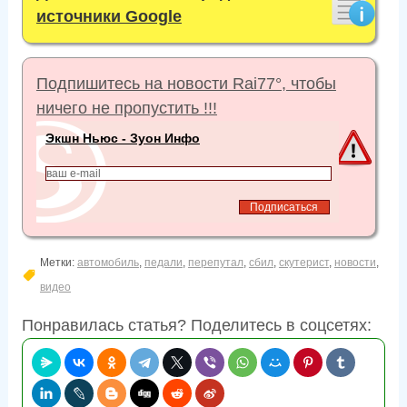
g
u
источники Google
s
l
l
Подпишитесь на новости Rai77°, чтобы
s
ничего не пропустить !!!
c
r
Экшн Ньюс - Зуон Инфо
e
e
n
Метки:
автомобиль
,
педали
,
перепутал
,
сбил
,
скутерист
,
новости
,
видео
Понравилась статья? Поделитесь в соцсетях: