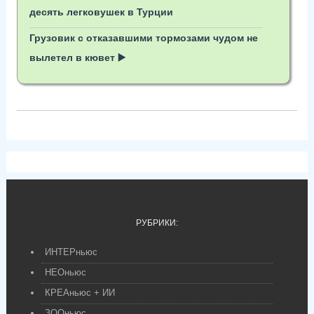
десять легковушек в Турции
Грузовик с отказавшими тормозами чудом не
вылетел в кювет ▶️
РУБРИКИ:
ИНТЕРньюс
НЕОньюс
КРЕАньюс + ИИ
ЗООньюс