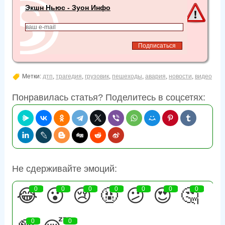
Экшн Ньюс - Зуон Инфо
Метки:
дтп
,
трагедия
,
грузовик
,
пешеходы
,
авария
,
новости
,
видео
Понравилась статья? Поделитесь в соцсетях:
Не сдерживайте эмоций:
😂
0
😮
0
😢
0
🤬
0
😕
0
😍
0
🤔
0
0
0