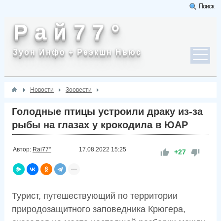
Поиск
Р а й 7 7 °
Зуон Инфо + Реэкшн Ньюс
Новости
Зоовести
Голодные птицы устроили драку из-за
рыбы на глазах у крокодила в ЮАР
Автор:
Rai77°
17.08.2022
15:25
+27
Турист, путешествующий по территории
природозащитного заповедника Крюгера,