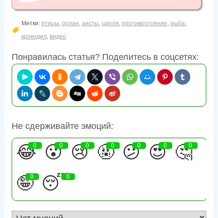
Метки:
птицы
,
орлан
,
аисты
,
цапля
,
противостояние
,
рыба
,
крокодил
,
видео
Понравилась статья? Поделитесь в соцсетях:
Не сдерживайте эмоций:
😂
0
😮
0
😢
0
🤬
0
😕
0
😍
0
🤔
0
🤪
0
😴
0