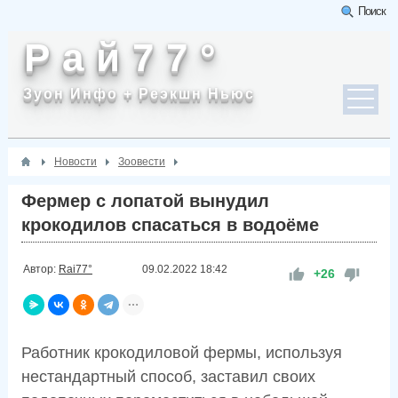
Поиск
Р а й 7 7 °
Зуон Инфо + Реэкшн Ньюс
Новости
Зоовести
Фермер с лопатой вынудил
крокодилов спасаться в водоёме
Автор:
Rai77°
09.02.2022
18:42
+26
Работник крокодиловой фермы, используя
нестандартный способ, заставил своих