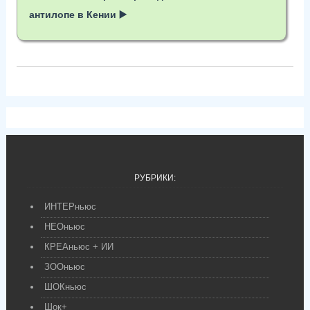
антилопе в Кении ▶️
РУБРИКИ:
ИНТЕРньюс
НЕОньюс
КРЕАньюс + ИИ
ЗООньюс
ШОКньюс
Шок+