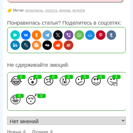
Метки:
крокодилы
,
лопата
,
ферма
,
водоём
Понравилась статья? Поделитесь в соцсетях:
Не сдерживайте эмоций:
😂
0
😮
0
😢
0
🤬
0
😕
0
😍
0
🤔
0
🤪
0
😴
0
Новые
Лучшие