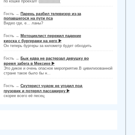
по кошке проехал! ((((((((((((((((((
Гость
→
Парень разбил телевизор из-за
попавшегося на пути пса
Видео где, е… ланы?
Гость
→
Мотоциклист пережил падение
киоска с бургерами на него ▶️
Он теперь бургеры за километр будет обходить
Гость
→
Бык едва не растерзал девушку во
время забега в Мексике ▶️
Это дикое и очень опасное мероприятие.В цивилизованной
стране такое было бы н...
Гость
→
Скутерист чудом не угодил под
грузовик и потерял пассажирку ▶️
скорее всего её песец