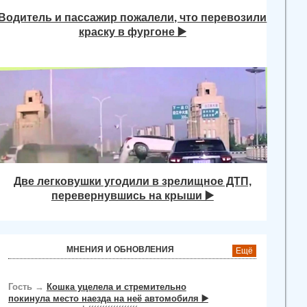
Водитель и пассажир пожалели, что перевозили
краску в фургоне ▶️
Две легковушки угодили в зрелищное ДТП,
перевернувшись на крыши ▶️
МНЕНИЯ И ОБНОВЛЕНИЯ
Ещё
Гость
→
Кошка уцелела и стремительно
покинула место наезда на неё автомобиля ▶️