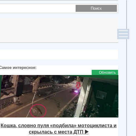
Самое интересное:
Обновить
Кошка, словно пуля «подбила» мотоциклиста и
скрылась с места ДТП ▶️