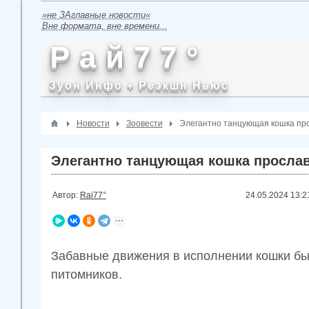
»не ЗАглавные новости«
Вне формата, вне времени...
Р а й 7 7 °
Зуон Инфо + Реэкшн Ньюс
Новости
Зоовести
Элегантно танцующая кошка про
Элегантно танцующая кошка прослав
Автор:
Rai77°
24.05.2024
13:2
Забавные движения в исполнении кошки был
питомников.