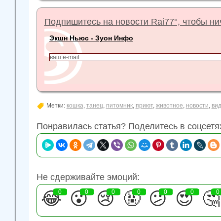
Подпишитесь на новости Rai77°, чтобы нич
Экшн Ньюс - Зуон Инфо
Метки:
кошка
,
танец
,
питомник
,
приют
,
животное
,
новости
,
ви
Понравилась статья? Поделитесь в соцсетя
Не сдерживайте эмоций:
😂
0
😮
0
😢
0
🤬
0
😕
0
😍
0
🤔
0