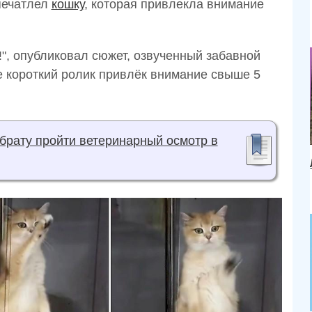
печатлел
кошку
, которая привлекла внимание
!", опубликовал сюжет, озвученный забавной
е короткий ролик привлёк внимание свыше 5
брату пройти ветеринарный осмотр в