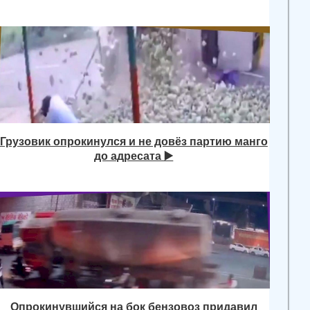
Грузовик опрокинулся и не довёз партию манго
до адресата ▶️
Опрокинувшийся на бок бензовоз придавил