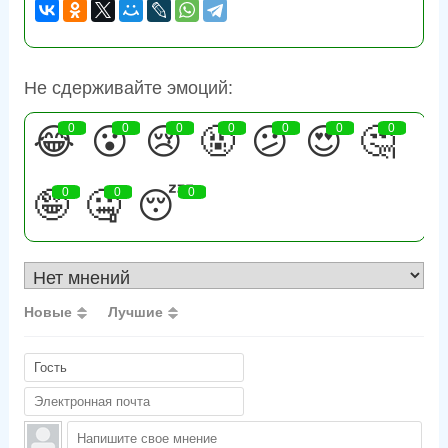
Не сдерживайте эмоций:
😂
0
😮
0
😢
0
🤬
0
😕
0
😍
0
🤔
0
🤪
0
🤐
0
😴
0
Новые
Лучшие