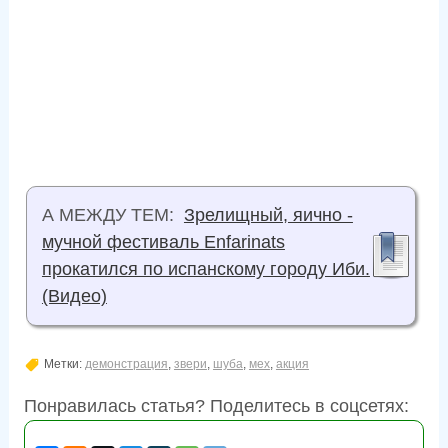
А МЕЖДУ ТЕМ:
Зрелищный, яично -
мучной фестиваль Enfarinats
прокатился по испанскому городу Иби.
(Видео)
Метки:
демонстрация
,
звери
,
шуба
,
мех
,
акция
Понравилась статья? Поделитесь в соцсетях: