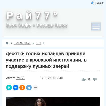
Поиск
Р а й 7 7 °
Зуон Инфо + Реэкшн Ньюс
Лента Шок+
18+
Десятки голых испанцев приняли
участие в кровавой инсталяции, в
поддержку пушных зверей
Автор:
Rai77°
17.12.2018
17:40
0