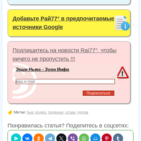
Добавьте Рай77° в предпочитаемые
источники Google
Подпишитесь на новости Rai77°, чтобы
ничего не пропустить !!!
Экшн Ньюс - Зуон Инфо
Метки:
бык
,
родео
,
падение
,
атака
,
чудом
Понравилась статья? Поделитесь в соцсетях: