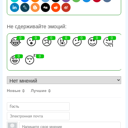
Не сдерживайте эмоций:
😂
0
😮
0
😢
0
🤬
0
😕
0
😍
0
🤔
0
🤪
0
😴
0
Новые
Лучшие