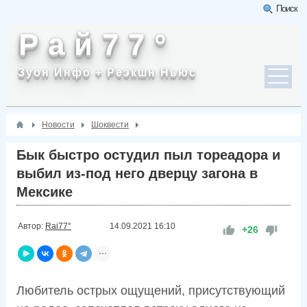
Поиск
Р а й 7 7 °
Зуон Инфо + Реэкшн Ньюс
Новости
Шоквести
Бык быстро остудил пыл тореадора и
выбил из-под него дверцу загона в
Мексике
Автор:
Rai77°
14.09.2021
16:10
+26
Любитель острых ощущений, присутствующий