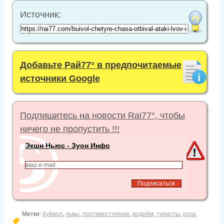
Источник:
Добавьте Рай77° в предпочитаемые
источники Google
Подпишитесь на новости Rai77°, чтобы
ничего не пропустить !!!
Экшн Ньюс - Зуон Инфо
Метки:
буйвол
,
львы
,
противостояние
,
водоём
,
туристы
,
рога
,