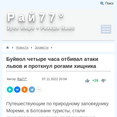
Поиск
Р а й 7 7 °
Зуон Инфо + Реэкшн Ньюс
Новости
Зоовести
Буйвол четыре часа отбивал атаки
львов и проткнул рогами хищника
Автор:
Rai77°
07.11.2022
20:04
+26
Путешествующие по природному заповеднику
Мореми, в Ботсване туристы, стали