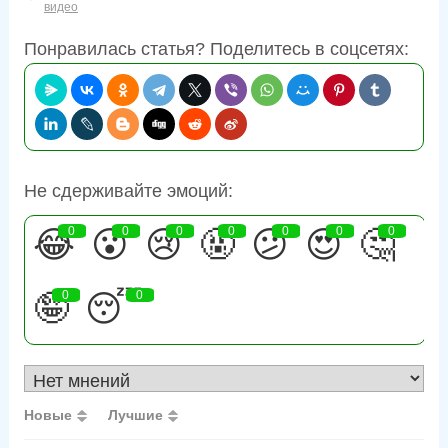
видео
Понравилась статья? Поделитесь в соцсетях:
Не сдерживайте эмоций:
😂
0
😮
0
😢
0
🤬
0
😕
0
😍
0
🤔
0
🤪
0
😴
0
Новые
Лучшие