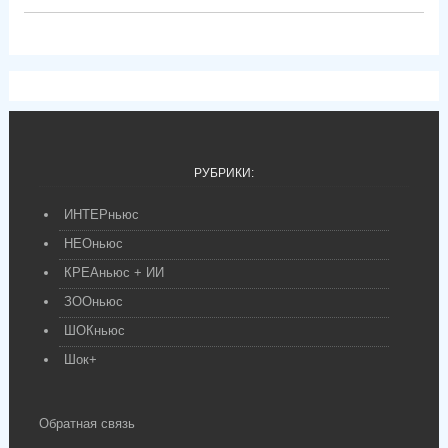
РУБРИКИ:
ИНТЕРньюс
НЕОньюс
КРЕАньюс + ИИ
ЗООньюс
ШОКньюс
Шок+
Обратная связь