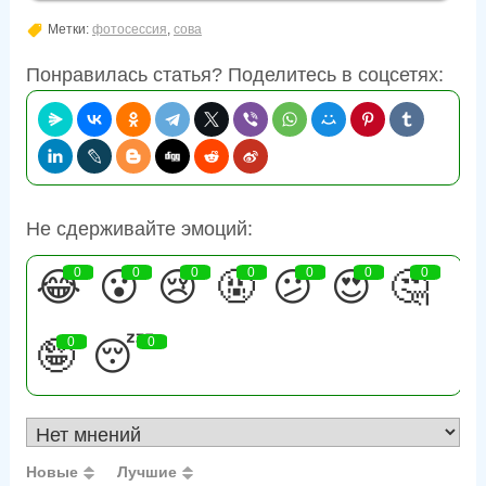
Метки:
фотосессия
,
сова
Понравилась статья? Поделитесь в соцсетях:
Не сдерживайте эмоций:
😂
0
😮
0
😢
0
🤬
0
😕
0
😍
0
🤔
0
🤪
0
😴
0
Новые
Лучшие