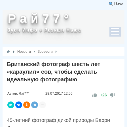
Поиск
Р а й 7 7 °
Зуон Инфо + Реэкшн Ньюс
Новости
Зоовести
Британский фотограф шесть лет
«караулил» сов, чтобы сделать
идеальную фотографию
Автор:
Rai77°
28.07.2017
12:56
+26
45-летний фотограф дикой природы Барри