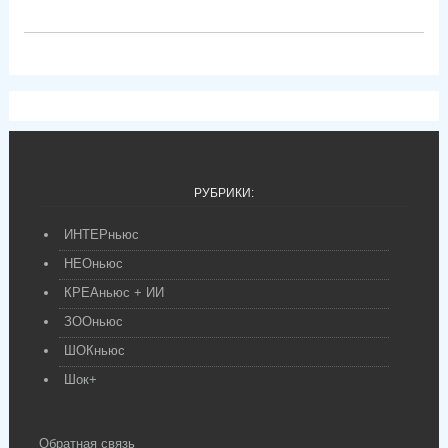
РУБРИКИ:
ИНТЕРньюс
НЕОньюс
КРЕАньюс + ИИ
ЗООньюс
ШОКньюс
Шок+
Обратная связь