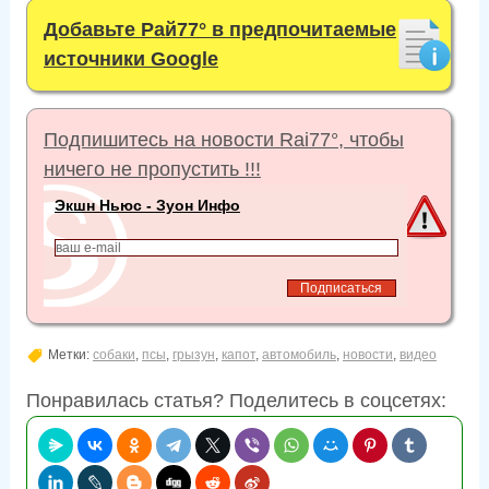
Добавьте Рай77° в предпочитаемые
источники Google
Подпишитесь на новости Rai77°, чтобы
ничего не пропустить !!!
Экшн Ньюс - Зуон Инфо
Метки:
собаки
,
псы
,
грызун
,
капот
,
автомобиль
,
новости
,
видео
Понравилась статья? Поделитесь в соцсетях: