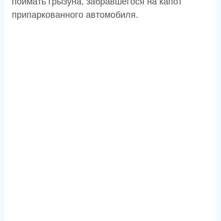
поймать грызуна, забравшегося на капот
припаркованного автомобиля.