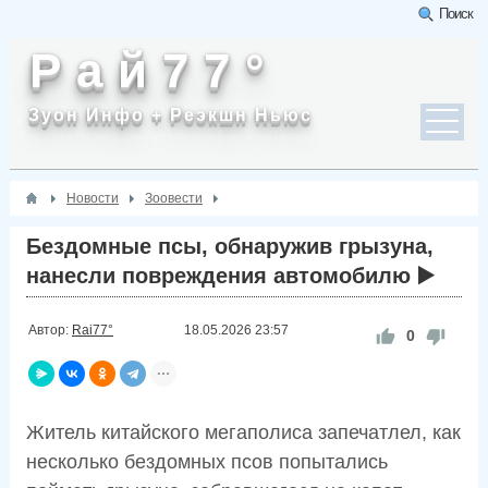
Поиск
Р а й 7 7 °
Зуон Инфо + Реэкшн Ньюс
Новости
Зоовести
Бездомные псы, обнаружив грызуна,
нанесли повреждения автомобилю ▶️
Автор:
Rai77°
18.05.2026
23:57
0
Житель китайского мегаполиса запечатлел, как
несколько бездомных псов попытались