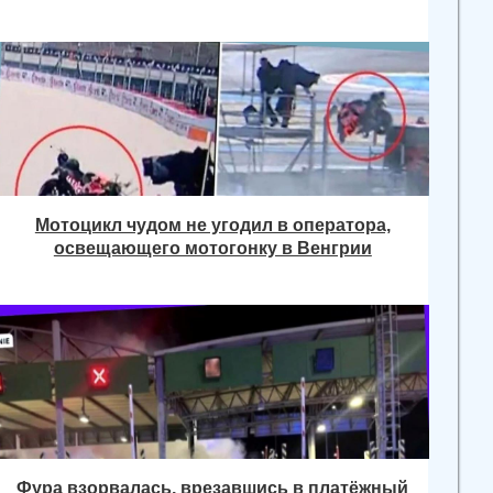
Мотоцикл чудом не угодил в оператора,
освещающего мотогонку в Венгрии
Фура взорвалась, врезавшись в платёжный