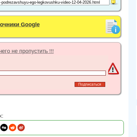
точники Google
его не пропустить !!!
х: