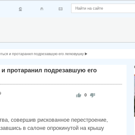
©
ться и протаранил подрезавшую его легковушку ▶️
 и протаранил подрезавшую его
9
0
тва, совершив рискованное перестроение,
завшись в салоне опрокинутой на крышу