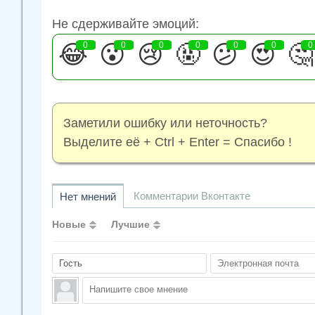
Не сдерживайте эмоций:
😂
0
😮
0
😢
0
🤬
0
😕
0
😍
0
🤔
0
Заметили ошибку или неточность?
Выделите её + Ctrl + Enter = Спасибо !
Комментарии Вконтакте
Нет мнений
Новые
Лучшие