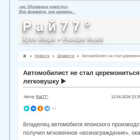
»не ЗАглавные новости«
Вне формата, вне времени...
Р а й 7 7 °
Зуон Инфо + Реэкшн Ньюс
Новости
Шоквести
Автомобилист не стал церемони
Автомобилист не стал церемониться
легковушку ▶️
Автор:
Rai77°
12.04.2026
23:3
Владелец автомобиля японского производс
получил мгновенное «вознаграждение», ока