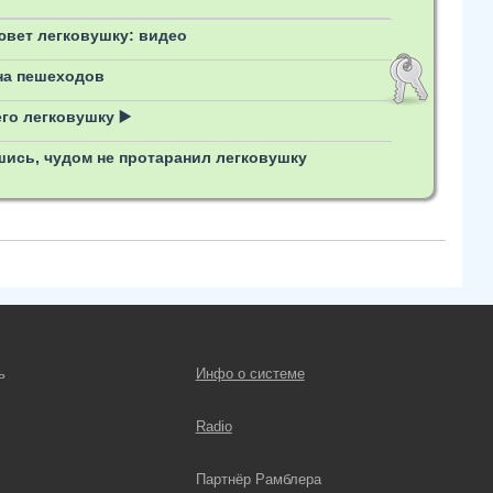
ювет легковушку: видео
на пешеходов
о легковушку ▶️
шись, чудом не протаранил легковушку
ь
Инфо о системе
Radio
Партнёр Рамблера