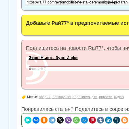
Добавьте Рай77° в предпочитаемые ис
Подпишитесь на новости Rai77°, чтобы нич
Экшн Ньюс - Зуон Инфо
Метки:
авария
,
легковушка
,
опрокинул
,
дтп
,
новости
,
видео
Понравилась статья? Поделитесь в соцсетя