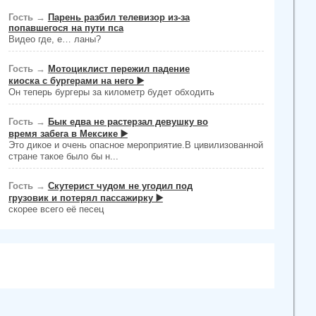
Гость
→
Парень разбил телевизор из-за
попавшегося на пути пса
Видео где, е… ланы?
Гость
→
Мотоциклист пережил падение
киоска с бургерами на него ▶️
Он теперь бургеры за километр будет обходить
Гость
→
Бык едва не растерзал девушку во
время забега в Мексике ▶️
Это дикое и очень опасное мероприятие.В цивилизованной
стране такое было бы н...
Гость
→
Скутерист чудом не угодил под
грузовик и потерял пассажирку ▶️
скорее всего её песец