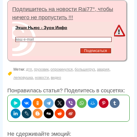
s
Подпишитесь на новости Rai77°, чтобы
c
ничего не пропустить !!!
r
Экшн Ньюс - Зуон Инфо
e
e
n
Метки:
дтп
,
грузовик
,
опрокинулся
,
большегруз
,
авария
,
легковушка
,
новости
,
видео
Понравилась статья? Поделитесь в соцсетях:
Не сдерживайте эмоций: