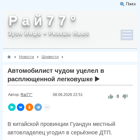
Поиск
Р а й 7 7 °
Зуон Инфо + Реэкшн Ньюс
Новости
Шоквести
Автомобилист чудом уцелел в
расплющенной легковушке ▶️
Автор:
Rai77°
08.06.2026
22:51
0
В китайской провинции Гуандун местный
автовладелец угодил в серьёзное ДТП.