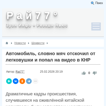
Поиск
Р а й 7 7 °
Зуон Инфо + Реэкшн Ньюс
Новости
Шоквести
Автомобиль, словно мяч отскочил от
легковушки и попал на видео в КНР
Автор:
Rai77°
25.02.2026
20:19
0
Драматичные кадры происшествия,
случившееся на оживлённой китайской