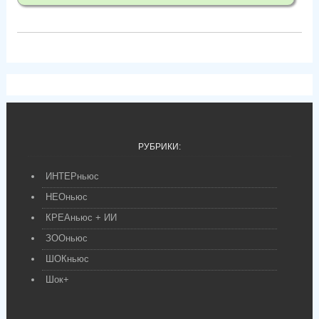
РУБРИКИ:
ИНТЕРньюс
НЕОньюс
КРЕАньюс + ИИ
ЗООньюс
ШОКньюс
Шок+