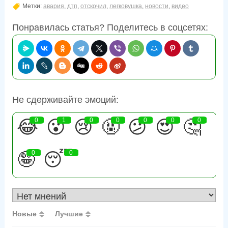
Метки:
авария
,
дтп
,
отскочил
,
легковушка
,
новости
,
видео
Понравилась статья? Поделитесь в соцсетях:
Не сдерживайте эмоций:
😂
0
😮
1
😢
0
🤬
0
😕
0
😍
0
🤔
0
🤪
0
😴
0
Новые
Лучшие